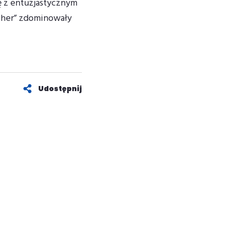
ię z entuzjastycznym
eather” zdominowały
Udostępnij