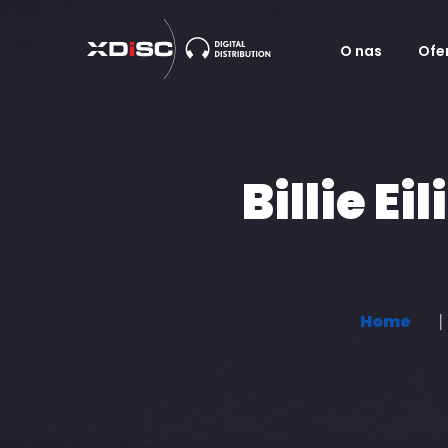
O nas
Ofe
Muzyka
Audiobooki i
Billie E
Home