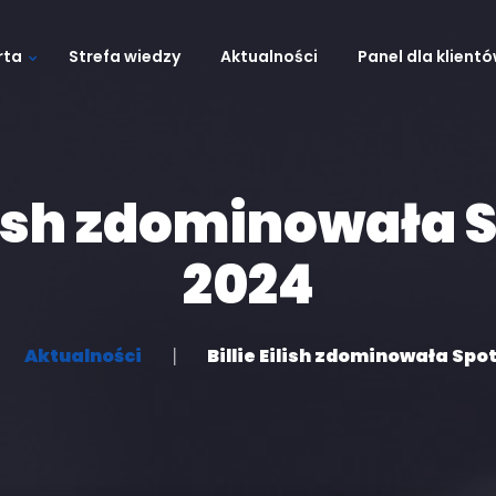
rta
Strefa wiedzy
Aktualności
Panel dla klient
 podcasty
ilish zdominowała 
2024
Aktualności
Billie Eilish zdominowała Spo