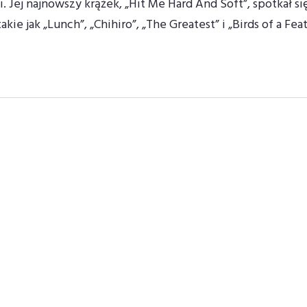
 Jej najnowszy krążek, „Hit Me Hard And Soft”, spotkał s
kie jak „Lunch”, „Chihiro”, „The Greatest” i „Birds of a F