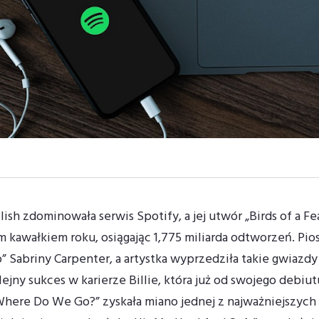
lish zdominowała serwis Spotify, a jej utwór „Birds of a Fea
m kawałkiem roku, osiągając 1,775 miliarda odtworzeń.
Pios
o” Sabriny Carpenter, a artystka wyprzedziła takie gwiazdy
lejny sukces w karierze Billie, która już od swojego deb
Where Do We Go?” zyskała miano jednej z najważniejszych