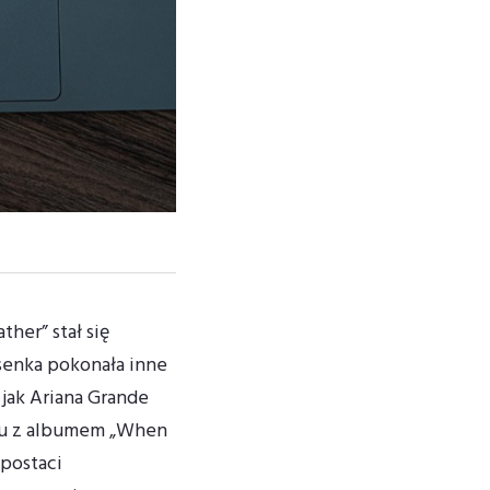
ther” stał się
enka pokonała inne
 jak Ariana Grande
iutu z albumem „When
 postaci