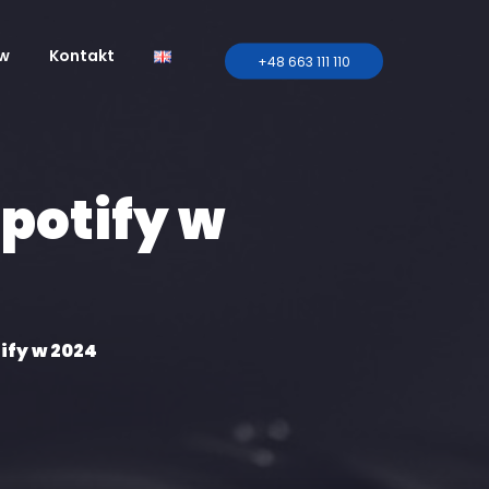
ów
Kontakt
+48 663 111 110
Spotify w
tify w 2024